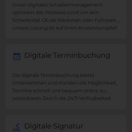
Unser digitales Schadenmanagement
optimiert alle Prozesse rund um den
Schadenfall. Ob als Werkstatt oder Fuhrpark -
unsere Lösung ist auf Ihren Anwendungsfall
anpassbar. Explizit für den Schadenfall
zugeschnittene Formulare und
Prozessschritte helfen Ihnen bei der
Digitale Terminbuchung
Abwicklung von Schadenfällen.
Die digitale Terminbuchung bietet
Unternehmen und Kunden die Möglichkeit,
Termine schnell und bequem online zu
vereinbaren. Durch die 24/7-Verfügbarkeit
und automatisierten Erinnerungen sparen
sowohl Kunden als auch Unternehmen Zeit
und reduzieren Fehler bei der
Digitale Signatur
Terminplanung. Dies steigert die Effizienz,