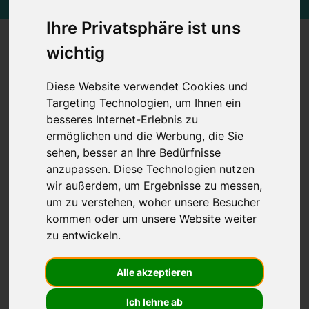
Ihre Privatsphäre ist uns
wichtig
Digitale Schaden- und
Fuhrparkmanagement für
Diese Website verwendet Cookies und
Targeting Technologien, um Ihnen ein
Gutachter und
besseres Internet-Erlebnis zu
Sachverständige
ermöglichen und die Werbung, die Sie
sehen, besser an Ihre Bedürfnisse
anzupassen. Diese Technologien nutzen
Mit der
schadensmeldung.digital
können
wir außerdem, um Ergebnisse zu messen,
jetzt alle von Ihnen benötigten Informationen
um zu verstehen, woher unsere Besucher
kommen oder um unsere Website weiter
übermitteln. Wir haben einen geführten
zu entwickeln.
Prozess entwickelt, der auf jedem Endgerät
funktioniert. Ohne Installation und zu jeder
Alle akzeptieren
Zeit. Schauen Sie sich die 8 einfachen
Ich lehne ab
Schritten zur
digitalen Schadenaufnahme
im