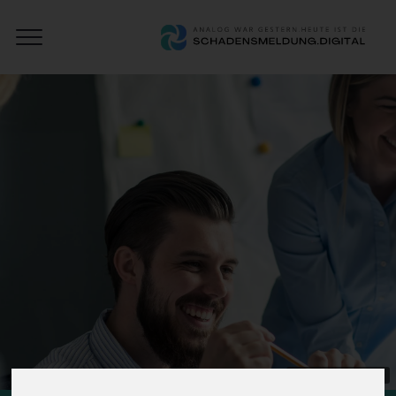
Open
Schadensmeldung
Menu
Digital
KI-generiertes Bild