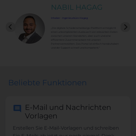
NABIL HAGAG
Inhaber - Ingenieurbüro Hagag
„Die digitale Schadensmeldungs-Plattform ermöglicht
einen unkomplizierten Austausch von relevanten Daten
zwischen unseren Standorten, aber auch und eine
effizientere Zusammenarbeit mit unseren
Partnerwerkstätten. Das Portal ist einfach handzuhaben
und der Support schnell und kompetent.“
Beliebte Funktionen
E-Mail und Nachrichten
Vorlagen
Erstellen Sie E-Mail-Vorlagen und schreiben
Sie E-Mails ab jetzt nur noch einmal. Dank