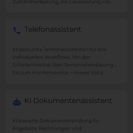
Zustandserfassung, die Lokalisierung von
Schäden inklusive Fotodokumentation
sowie die Erstellung eines PDF-Protokolls
mit Unterschriften. Zudem können Sie
Telefonassistent
Begehungen planen, Teilnehmer verwalten
und alle relevanten Dokumente an einem
Ort bündeln.
KI-gestützte Telefonassistenten für Ihre
individuellen Workflows. Von der
Schadenhotline über Terminvereinbarung
bis zum Kundenservice – unsere Voice
Agents übernehmen Ihre telefonischen
Prozesse rund um die Uhr.
KI Dokumentenassistent
KI-basierte Dokumentenprüfung für
Angebote, Rechnungen und