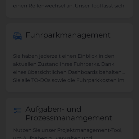
einen Reifenwechsel an. Unser Tool lässt sich
problemlos an Ihre Bedürfnisse anpassen.
Fuhrparkmanagement
Sie haben jederzeit einen Einblick in den
aktuellen Zustand Ihres Fuhrparks. Dank
eines übersichtlichen Dashboards behalten
Sie alle TO-DOs sowie die Fuhrparkkosten im
Blick. In der Fahrzeugakte finden Sie alle
Informationen zu Ihrem entsprechenden
Fahrzeug. Von Schadenfällen über
Aufgaben- und
Servicetermine bis hin zu Leasingverträgen -
Prozessmanamgement
hier erhalten Sie alle Informationen, ohne
lange suchen zu müssen.
Nutzen Sie unser Projektmanagement-Tool,
um Aufgaben zu verwalten und