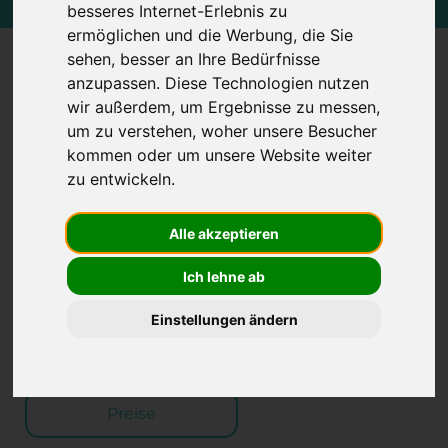
besseres Internet-Erlebnis zu
ermöglichen und die Werbung, die Sie
sehen, besser an Ihre Bedürfnisse
Digitales Fuhrpark- und
anzupassen. Diese Technologien nutzen
wir außerdem, um Ergebnisse zu messen,
Schadenmanagement mit
um zu verstehen, woher unsere Besucher
vielen
kommen oder um unsere Website weiter
zu entwickeln.
Funktionen
Alle akzeptieren
Wir bieten Ihnen umfangreiche Funktionen
Ich lehne ab
für Ihre größten Herausforderungen in der
Schadenabwicklung sowie im
Einstellungen ändern
Fuhrparkmanagement.
Preise