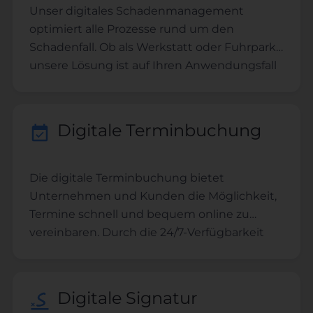
Unser digitales Schadenmanagement
optimiert alle Prozesse rund um den
Schadenfall. Ob als Werkstatt oder Fuhrpark -
unsere Lösung ist auf Ihren Anwendungsfall
anpassbar. Explizit für den Schadenfall
zugeschnittene Formulare und
Prozessschritte helfen Ihnen bei der
Digitale Terminbuchung
Abwicklung von Schadenfällen.
Die digitale Terminbuchung bietet
Unternehmen und Kunden die Möglichkeit,
Termine schnell und bequem online zu
vereinbaren. Durch die 24/7-Verfügbarkeit
und automatisierten Erinnerungen sparen
sowohl Kunden als auch Unternehmen Zeit
und reduzieren Fehler bei der
Digitale Signatur
Terminplanung. Dies steigert die Effizienz,