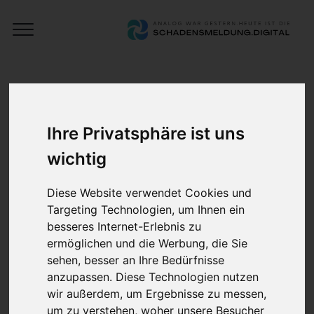
Open
Schadensmeldung
Menu
Digital
Digitale
Dokumentenverwaltung
Ihre Privatsphäre ist uns
wichtig
Weisen Sie Dokumente direkt Aufträgen zu
Diese Website verwendet Cookies und
und verwalten Sie mühelos Rechnungen,
Targeting Technologien, um Ihnen ein
Leasingverträge und alle relevanten
besseres Internet-Erlebnis zu
Unterlagen, die zu einem Fahrzeug gehören.
ermöglichen und die Werbung, die Sie
Teilen Sie Dokumente nahtlos mit
sehen, besser an Ihre Bedürfnisse
anzupassen. Diese Technologien nutzen
Teammitgliedern und senden Sie Unterlagen
wir außerdem, um Ergebnisse zu messen,
an Kunden, Fahrer und externe Partner. Die
um zu verstehen, woher unsere Besucher