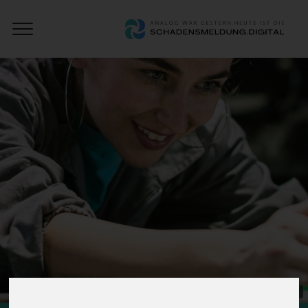
Open
Schadensmeldung
Menu
Digital
AI-gegenereerde afbeelding