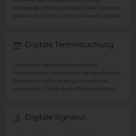
optimiert alle Prozesse rund um den
Schadenfall. Ob als Werkstatt oder Fuhrpark -
unsere Lösung ist auf Ihren Anwendungsfall
anpassbar. Explizit für den Schadenfall
zugeschnittene Formulare und
Prozessschritte helfen Ihnen bei der
Digitale Terminbuchung
Abwicklung von Schadenfällen.
Die digitale Terminbuchung bietet
Unternehmen und Kunden die Möglichkeit,
Termine schnell und bequem online zu
vereinbaren. Durch die 24/7-Verfügbarkeit
und automatisierten Erinnerungen sparen
sowohl Kunden als auch Unternehmen Zeit
und reduzieren Fehler bei der
Digitale Signatur
Terminplanung. Dies steigert die Effizienz,
verbessert die Kundenerfahrung und fördert