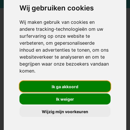
Wij gebruiken cookies
Digitaal schade- en
Wij maken gebruik van cookies en
andere tracking-technologieën om uw
aankoopbeheer voor uw
surfervaring op onze website te
verbeteren, om gepersonaliseerde
Garage
inhoud en advertenties te tonen, om ons
websiteverkeer te analyseren en om te
begrijpen waar onze bezoekers vandaan
Met de gepersonaliseerde software kunnen
komen.
uw klanten en carrosseriepartners eenvoudig
een ongevalschade melden. Onze
Ik ga akkoord
webapplicatie werkt meertalig en op alle
apparaten zonder installatie. De oplossing is
Ik weiger
aan te passen aan uw specifieke use case,
Wijzig mijn voorkeuren
zodat ook de inkoop van gebruikte
voertuigen gedigitaliseerd kan worden. Een