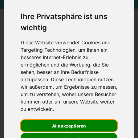
Ihre Privatsphäre ist uns
Digitales Schaden- und
wichtig
Ankaufmanagement für Ihre
Diese Website verwendet Cookies und
Garage
Targeting Technologien, um Ihnen ein
besseres Internet-Erlebnis zu
ermöglichen und die Werbung, die Sie
Mit der personalisierten Software können
sehen, besser an Ihre Bedürfnisse
Ihre Kunden und Carrosseriepartner bequem
anzupassen. Diese Technologien nutzen
einen Unfallschaden melden. Unsere
wir außerdem, um Ergebnisse zu messen,
um zu verstehen, woher unsere Besucher
Webapplikation funktioniert mehrsprachig
kommen oder um unsere Website weiter
und geräteübergreifend ohne Installation
zu entwickeln.
nutzbar. Die Lösung ist auf Ihren
persönlichen Anwendungsfall
Alle akzeptieren
individualisierbar; sodass auch der Ankauf