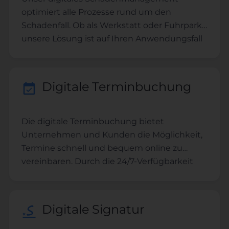
optimiert alle Prozesse rund um den
Schadenfall. Ob als Werkstatt oder Fuhrpark -
unsere Lösung ist auf Ihren Anwendungsfall
anpassbar. Explizit für den Schadenfall
zugeschnittene Formulare und
Prozessschritte helfen Ihnen bei der
Digitale Terminbuchung
Abwicklung von Schadenfällen.
Die digitale Terminbuchung bietet
Unternehmen und Kunden die Möglichkeit,
Termine schnell und bequem online zu
vereinbaren. Durch die 24/7-Verfügbarkeit
und automatisierten Erinnerungen sparen
sowohl Kunden als auch Unternehmen Zeit
und reduzieren Fehler bei der
Digitale Signatur
Terminplanung. Dies steigert die Effizienz,
verbessert die Kundenerfahrung und fördert