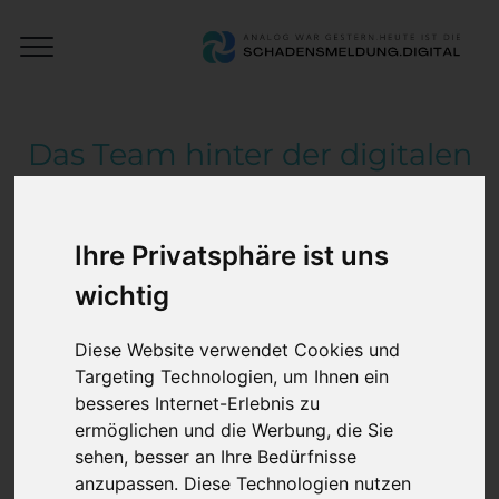
Close
Schadensmeldung
Menu
Digital
Das Team hinter der digitalen
Schadensmeldung
Über uns
Ihre Privatsphäre ist uns
wichtig
Wir beschäftigen uns seit vielen Jahren mit
Digitalisierung und Automatisierung in der
Diese Website verwendet Cookies und
Automobilbranche. Die
Targeting Technologien, um Ihnen ein
besseres Internet-Erlebnis zu
Schadensmeldung.digital ist dabei unser
ermöglichen und die Werbung, die Sie
Highlight aus der Werkstatt, für die
sehen, besser an Ihre Bedürfnisse
Werkstatt. Unsere Vision dabei – ein
anzupassen. Diese Technologien nutzen