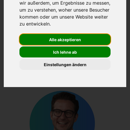
einfaches und intuitives
wir außerdem, um Ergebnisse zu messen,
um zu verstehen, woher unsere Besucher
Schadenmanagement, das Papier und Zeit
kommen oder um unsere Website weiter
bei allen Beteiligten spart. Lernen Sie jetzt
zu entwickeln.
unser Team für die Schweiz kennen.
Alle akzeptieren
Ich lehne ab
UNSER TEAM
Einstellungen ändern