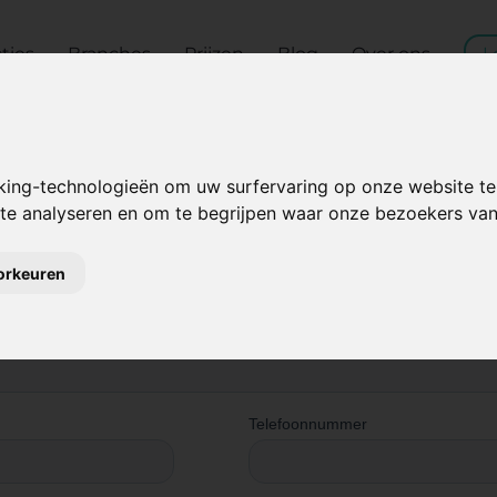
ties
Branches
Prijzen
Blog
Over ons
L
t sales
king-technologieën om uw surfervaring op onze website te
 te analyseren en om te begrijpen waar onze bezoekers v
oorkeuren